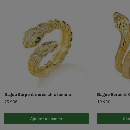
Bague Serpent dorée chic femme
Bague Serpent 
25.90
€
19.90
€
Ajouter au panier
Cho