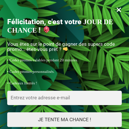
×
MENU
0
Félicitation, c'est votre
JOUR DE
-10% avec le code « ANACONDA »
!
CHANCE
Accueil
/
Bijoux Serpent
/
Bracelet Serpent Diamant Or Rose Femme
Vous êtes sur le point de gagner des supers code
promo... êtes-vous prêt ?
• Codes promos valables pendant 20 minutes.
• Codes promos personnalisés.
• Cadeaux limités !
JE TENTE MA CHANCE !